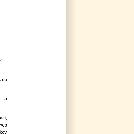
 zde
mi a
aci,
 web
ěkdy