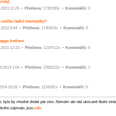
risty)
.2023 11:25 •
Přečteno:
1739190x •
Komentářů:
0
a osičku ladicí mechaniky?
.2022 6:44 •
Přečteno:
1740914x •
Komentářů:
0
Baggs Anthem
.2021 12:23 •
Přečteno:
1224712x •
Komentářů:
0
0.2014 1:04 •
Přečteno:
2383222x •
Komentářů:
1
2014 20:16 •
Přečteno:
1154391x •
Komentářů:
0
r, bylo by vhodné dodat pár slov. Nemám ale rád ukecané titulní strá
ěkoho zajímalo, jsou
zde
.