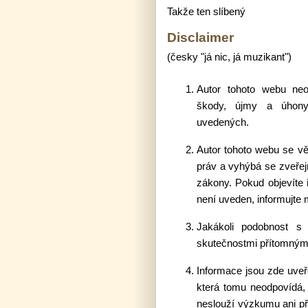
Takže ten slíbený
Disclaimer
(česky "já nic, já muzikant")
Autor tohoto webu ne
škody, újmy a úhony
uvedených.
Autor tohoto webu se v
práv a vyhýbá se zveřej
zákony. Pokud objevíte i
není uveden, informujte
Jakákoli podobnost s 
skutečnostmi přítomnými 
Informace jsou zde uveře
která tomu neodpovídá, 
neslouží výzkumu ani př