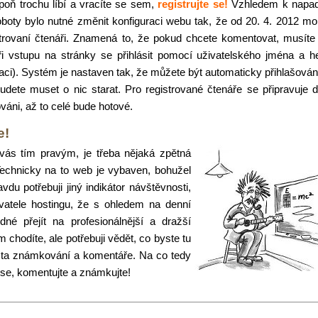
oň trochu líbí a vracíte se sem,
registrujte se!
Vzhledem k napad
boty bylo nutné změnit konfiguraci webu tak, že od 20. 4. 2012 m
trovaní čtenáři. Znamená to, že pokud chcete komentovat, musíte
ři vstupu na stránky se přihlásit pomocí uživatelského jména a h
traci). Systém je nastaven tak, že můžete být automaticky přihlašováni
dete muset o nic starat. Pro registrované čtenáře se připravuje d
váni, až to celé bude hotové.
e!
vás tím pravým, je třeba nějaká zpětná
Technicky na to web je vybaven, bohužel
du potřebuji jiný indikátor návštěvnosti,
atele hostingu, že s ohledem na denní
né přejít na profesionálnější a dražší
chodíte, ale potřebuji vědět, co byste tu
vě ta známkování a komentáře. Na co tedy
e se, komentujte a známkujte!