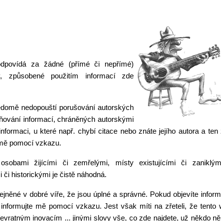
odpovídá za žádné (přímé či nepřímé)
, způsobené použitím informací zde
ědomě nedopouští porušování autorských
ňování informací, chráněných autorskými
nformaci, u které např. chybí citace nebo znáte jejího autora a ten
 mě pomocí vzkazu.
osobami žijícími či zemřelými, místy existujícími či zaniklý
či historickými je čistě náhodná.
jněné v dobré víře, že jsou úplné a správné. Pokud objevíte inform
informujte mě pomocí vzkazu. Jest však míti na zřeteli, že tento
evratným inovacím ... jinými slovy vše, co zde najdete, už někdo n