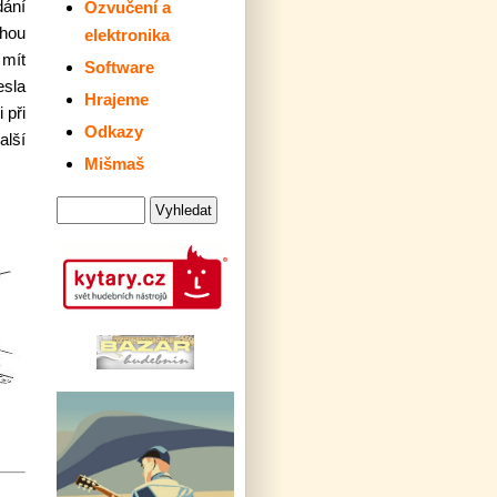
ání
Ozvučení a
ohou
elektronika
 mít
Software
esla
Hrajeme
 při
Odkazy
alší
Mišmaš