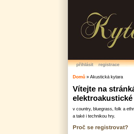
přihlásit
registrace
Domů
»
Akustická kytara
Vítejte na strán
elektroakustické
v country, bluegrass, folk a et
a také i technikou hry.
Proč se registrovat?