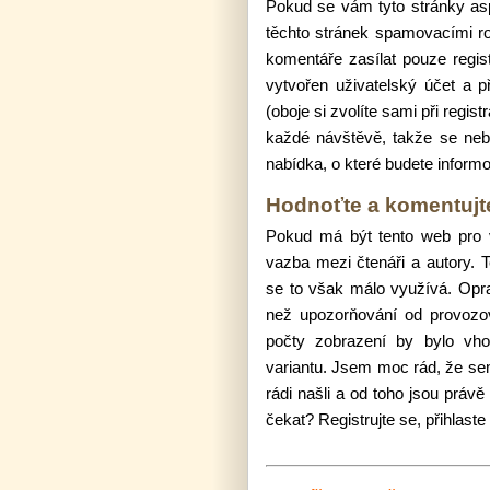
Pokud se vám tyto stránky asp
těchto stránek spamovacími ro
komentáře zasílat pouze regis
vytvořen uživatelský účet a p
(oboje si zvolíte sami při regis
každé návštěvě, takže se nebu
nabídka, o které budete informo
Hodnoťte a komentujt
Poku
d má být tento web pro 
vazba mezi čtenáři a autory. 
se to však málo využívá. Oprav
než upozorňování od provozov
počty zobrazení by bylo vhod
variantu. Jsem moc rád, že sem 
rádi našli a od toho jsou prá
čekat? Registrujte se, přihlast