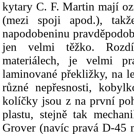
kytary C. F. Martin mají oz
(mezi spoji apod.), tak
napodobeninu pravděpodobn
jen velmi těžko. Rozd
materiálech, je velmi p
laminované překližky, na l
různé nepřesnosti, kobyl
kolíčky jsou z na první po
plastu, stejně tak mechani
Grover (navíc pravá D-45 