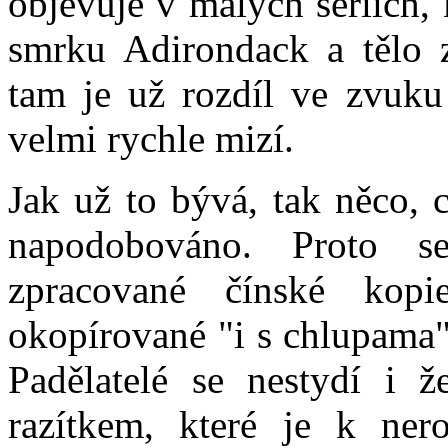
objevuje v malých sériích,
smrku Adirondack a tělo 
tam je už rozdíl ve zvuku
velmi rychle mizí.
Jak už to bývá, tak něco, c
napodobováno. Proto se
zpracované čínské kopi
okopírované "i s chlupama"
Padělatelé se nestydí i ž
razítkem, které je k ner