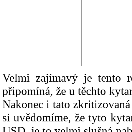
Velmi zajímavý je tento re
připomíná, že u těchto kyta
Nakonec i tato zkritizovaná
si uvědomíme, že tyto kyta
USD, je to velmi slušná nab