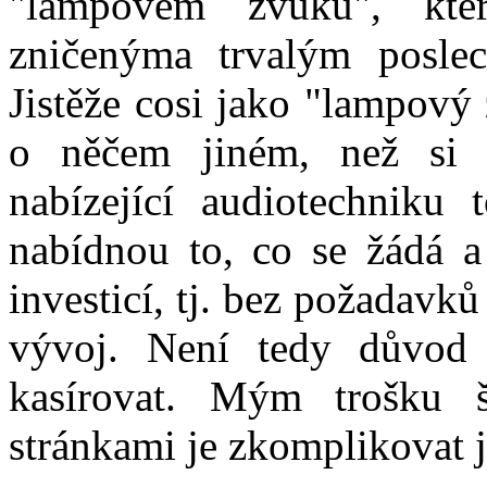
"lampovém zvuku", kte
zničenýma trvalým poslec
Jistěže cosi jako "lampový z
o něčem jiném, než si 
nabízející audiotechniku 
nabídnou to, co se žádá a
investicí, tj. bez požadavk
vývoj. Není tedy důvod 
kasírovat. Mým trošku 
stránkami je zkomplikovat j