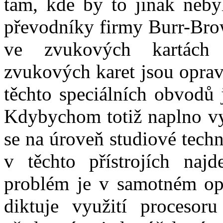
tam, kde by to jinak neb
převodníky firmy Burr-Brow
ve zvukových kartách
zvukových karet jsou opravd
těchto speciálních obvodů 
Kdybychom totiž naplno vyu
se na úroveň studiové techn
v těchto přístrojích najd
problém je v samotném ope
diktuje využití procesor