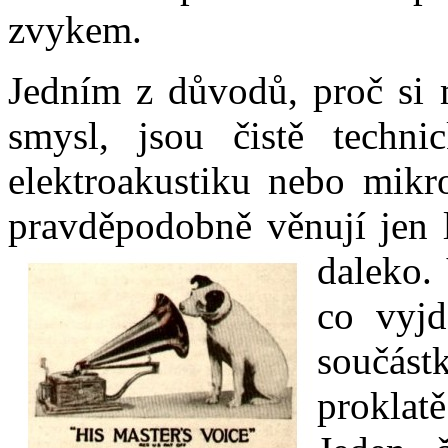
zvykem.
Jedním z důvodů, proč si 
smysl, jsou čistě techni
elektroakustiku nebo mikro
pravděpodobně věnují jen l
daleko.
co vyjd
součást
proklat