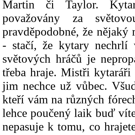
Martin či Taylor. Kyt
považovány za světovo
pravděpodobné, že nějaký 
- stačí, že kytary nechrlí
světových hráčů je neprop
třeba hraje. Mistři kytarář
jim nechce už vůbec. Všude
kteří vám na různých fórec
lehce poučený laik buď víte
nepasuje k tomu, co hrajet