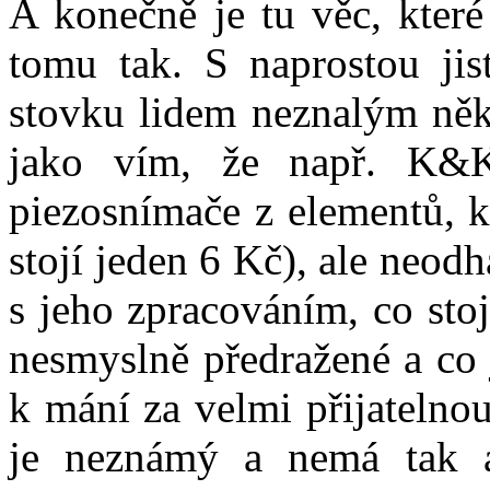
A konečně je tu věc, které
tomu tak. S naprostou jis
stovku lidem neznalým někd
jako vím, že např. K&
piezosnímače z elementů, k
stojí jeden 6 Kč), ale neodh
s jeho zpracováním, co sto
nesmyslně předražené a co j
k mání za velmi přijatelno
je neznámý a nemá tak ag