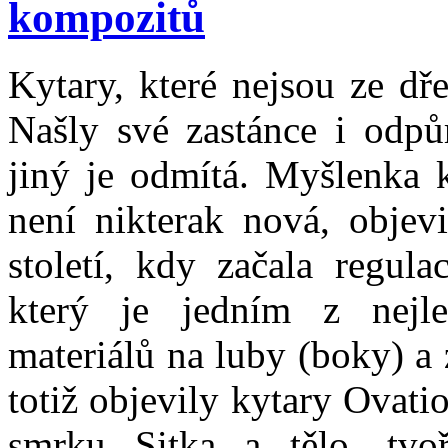
kompozitů
Kytary, které nejsou ze dř
Našly své zastánce i odpů
jiný je odmítá. Myšlenka k
není nikterak nová, objevi
století, kdy začala regula
který je jedním z nejle
materiálů na luby (boky) a 
totiž objevily kytary Ovat
smrku Sitka a tělo, tvo