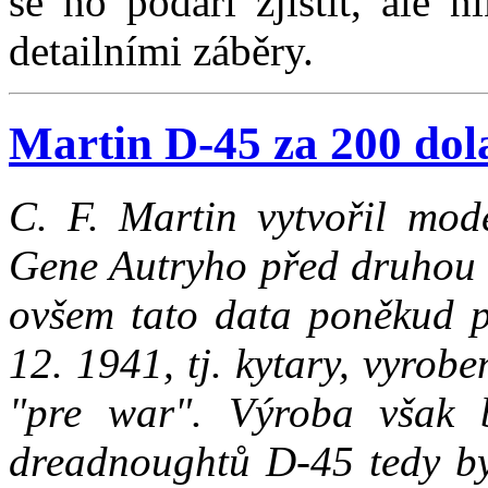
se ho podaří zjistit, ale 
detailními záběry.
Martin D-45 za 200 dol
C. F. Martin vytvořil mod
Gene Autryho před druhou 
ovšem tato data poněkud p
12. 1941, tj. kytary, vyrob
"pre war". Výroba však 
dreadnoughtů D-45 tedy b