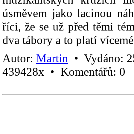
úsměvem jako lacinou náhr
říci, že se už před těmi té
dva tábory a to platí vícem
Autor:
Martin
•
Vydáno:
2
439428x •
Komentářů:
0