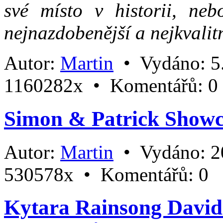
své místo v historii, ne
nejnazdobenější a nejkvalitn
Autor:
Martin
•
Vydáno:
5
1160282x •
Komentářů:
0
Simon & Patrick Show
Autor:
Martin
•
Vydáno:
2
530578x •
Komentářů:
0
Kytara Rainsong David 