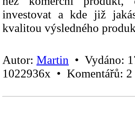
než komerční produkt,
investovat a kde již jaká
kvalitou výsledného produkt
Autor:
Martin
•
Vydáno:
1
1022936x •
Komentářů:
2