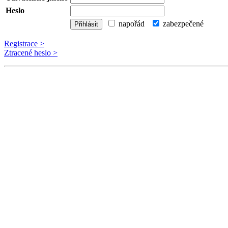
Heslo
napořád
zabezpečené
Registrace >
Ztracené heslo >