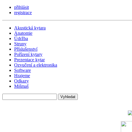
přihlásit
registrace
Akustická kytara
Anatomie
Údržba
Struny
Příslušenství
Pořízení kytary
Prezentace kytar
Ozvučení a elektronika
Software
Hrajeme
Odkazy
Mišmaš