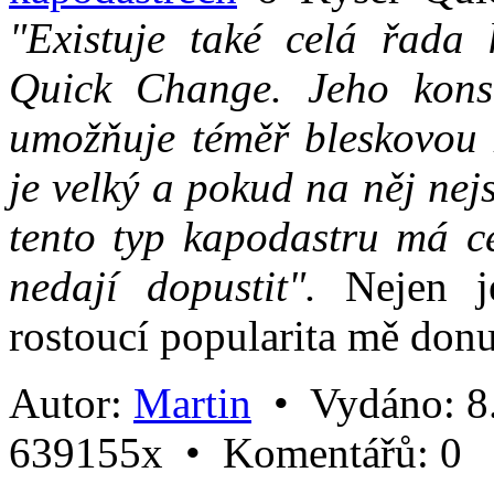
"Existuje také celá řada 
Quick Change. Jeho kons
umožňuje téměř bleskovou 
je velký a pokud na něj nejs
tento typ kapodastru má ce
nedají dopustit".
Nejen je
rostoucí popularita mě donut
Autor:
Martin
•
Vydáno:
8
639155x •
Komentářů:
0