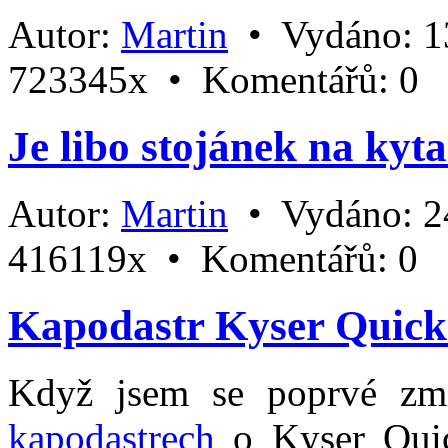
Autor:
Martin
•
Vydáno:
1
723345x •
Komentářů:
0
Je libo stojánek na kyt
Autor:
Martin
•
Vydáno:
2
416119x •
Komentářů:
0
Kapodastr Kyser Quic
Když jsem se poprvé zm
kapodastrech
o Kyser Quic