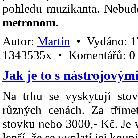
pohledu muzikanta. Nebud
metronom
.
Autor:
Martin
•
Vydáno:
1
1343535x •
Komentářů:
0
Jak je to s nástrojovým
Na trhu se vyskytují sto
různých cenách. Za třímet
stovku nebo 3000,- Kč. Je v
lepší, že se vyplatí jej koupi