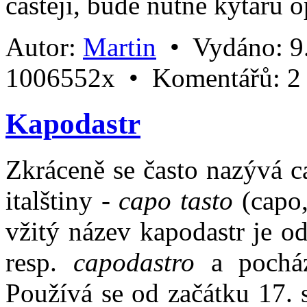
častěji, bude nutné kytaru
Autor:
Martin
•
Vydáno:
9
1006552x •
Komentářů:
2
Kapodastr
Zkráceně se často nazývá c
italštiny -
capo tasto
(capo,
vžitý název kapodastr je o
resp.
capodastro
a pocház
Používá se od začátku 17. s