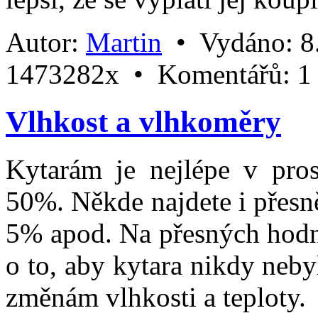
Autor:
Martin
•
Vydáno:
8
1473282x •
Komentářů:
1
Vlhkost a vlhkoměry
Kytarám je nejlépe v prost
50%. Někde najdete i přesně
5% apod. Na přesných hodno
o to, aby kytara nikdy ne
změnám vlhkosti a teploty.