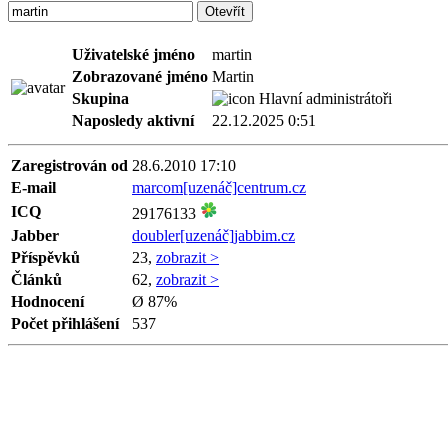
Uživatelské jméno
martin
Zobrazované jméno
Martin
Skupina
Hlavní administrátoři
Naposledy aktivní
22.12.2025 0:51
Zaregistrován od
28.6.2010 17:10
E-mail
marcom[uzenáč]centrum.cz
ICQ
29176133
Jabber
doubler[uzenáč]jabbim.cz
Příspěvků
23,
zobrazit >
Článků
62,
zobrazit >
Hodnocení
Ø 87%
Počet přihlášení
537