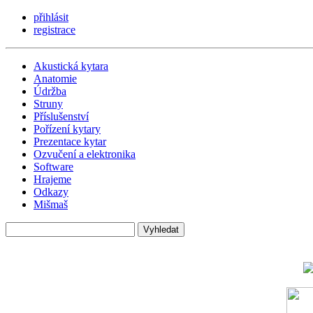
přihlásit
registrace
Akustická kytara
Anatomie
Údržba
Struny
Příslušenství
Pořízení kytary
Prezentace kytar
Ozvučení a elektronika
Software
Hrajeme
Odkazy
Mišmaš