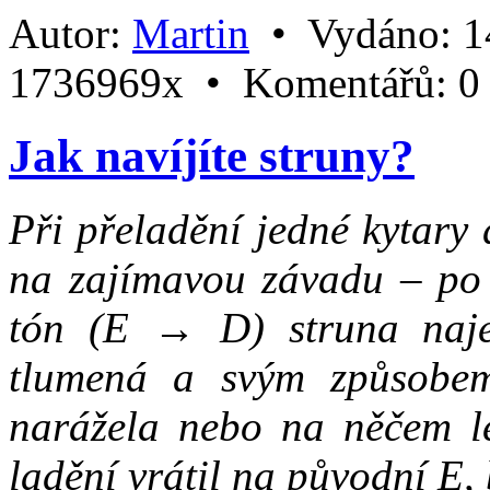
Autor:
Martin
•
Vydáno:
1
1736969x •
Komentářů:
0
Jak navíjíte struny?
Při přeladění jedné kytar
na zajímavou závadu – po 
tón (E → D) struna najed
tlumená a svým způsobem
narážela nebo na něčem le
ladění vrátil na původní E,