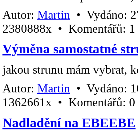
Autor:
Martin
•
Vydáno:
2
2380888x •
Komentářů:
1
Výměna samostatné st
jakou strunu mám vybrat, k
Autor:
Martin
•
Vydáno:
1
1362661x •
Komentářů:
0
Nadladění na EBEEBE