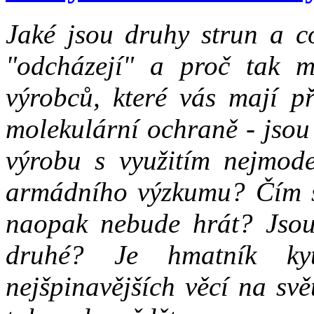
Jaké jsou druhy strun a c
"odcházejí" a proč tak m
výrobců, které vás mají př
molekulární ochraně - jsou
výrobu s využitím nejmode
armádního výzkumu? Čím si
naopak nebude hrát? Jsou 
druhé? Je hmatník ky
nejšpinavějších věcí na sv