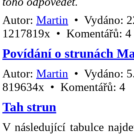
toho odpovědět.
Autor:
Martin
•
Vydáno:
2
1217819x •
Komentářů:
4
Povídání o strunách Ma
Autor:
Martin
•
Vydáno:
5
819634x •
Komentářů:
4
Tah strun
V následující tabulce najde