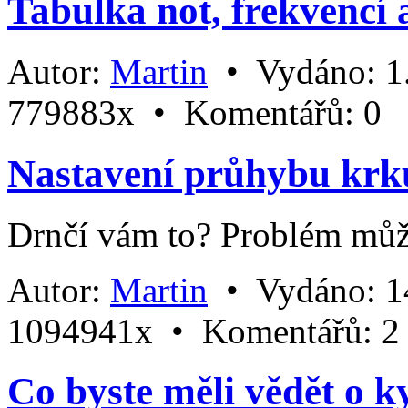
Tabulka not, frekvencí 
Autor:
Martin
•
Vydáno:
1
779883x •
Komentářů:
0
Nastavení průhybu krk
Drnčí vám to? Problém můž
Autor:
Martin
•
Vydáno:
1
1094941x •
Komentářů:
2
Co byste měli vědět o 