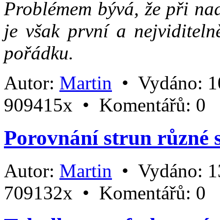
Problémem bývá, že při nad
je však první a nejviditel
pořádku.
Autor:
Martin
•
Vydáno:
1
909415x •
Komentářů:
0
Porovnání strun různé s
Autor:
Martin
•
Vydáno:
1
709132x •
Komentářů:
0