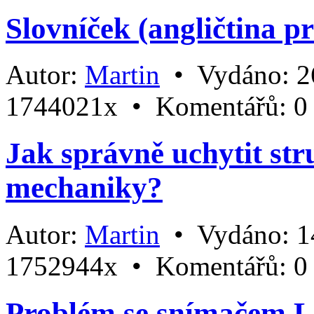
Slovníček (angličtina pr
Autor:
Martin
•
Vydáno:
2
1744021x •
Komentářů:
0
Jak správně uchytit str
mechaniky?
Autor:
Martin
•
Vydáno:
1
1752944x •
Komentářů:
0
Problém se snímačem L