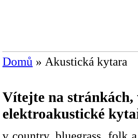
Domů
»
Akustická kytara
Vítejte na stránkách,
elektroakustické kyta
v country, bluegrass, folk 