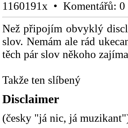
1160191x •
Komentářů:
0
Než připojím obvyklý discl
slov. Nemám ale rád ukecan
těch pár slov někoho zajíma
Takže ten slíbený
Disclaimer
(česky "já nic, já muzikant"