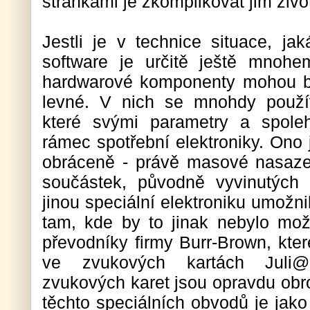
stránkami je zkomplikovat jim živo
Jestli je v technice situace, ja
software je určitě ještě mnohe
hardwarové komponenty mohou být
levné. V nich se mnohdy použív
které svými parametry a spoleh
rámec spotřební elektroniky. Ono j
obráceně - právě masové nasaze
součástek, původně vyvinutých 
jinou speciální elektroniku umožnil
tam, kde by to jinak nebylo mo
převodníky firmy Burr-Brown, kte
ve zvukových kartách Juli@
zvukových karet jsou opravdu obrov
těchto speciálních obvodů je jako