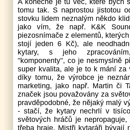
A konečně je tu věc, které bych s
tomu tak. S naprostou jistotou 
stovku lidem neznalým někdo klid
jako vím, že např. K&K Soun
piezosnímače z elementů, kterých 
stojí jeden 6 Kč), ale neodhad
kytary, s jeho zpracováním
"komponenty", co je nesmyslně p
super kvalita, ale je to k mání za
díky tomu, že výrobce je nezná
marketing, jako např. Martin či T
značek jsou považovány za světovo
pravděpodobné, že nějaký malý vý
- stačí, že kytary nechrlí v tisí
světových hráčů je nepropaguje, 
třeba hraje. Mistři kytaráři bývaj