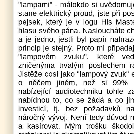
"lampami" - málokdo si uvědomuje
stane elektrický proud, jste při p
pejsek, který je v logu His Mast
hlasu svého pána. Nasloucháte ch
a je jedno, jestli byl papír nahr
princip je stejný. Proto mi připa
"lampovém zvuku", které ve
zničenýma trvalým poslechem ra
Jistěže cosi jako "lampový zvuk" ex
o něčem jiném, než si 99% mu
nabízející audiotechniku tohle z
nabídnou to, co se žádá a co jim
investicí, tj. bez požadavků n
náročný vývoj. Není tedy důvod n
a kasírovat. Mým trošku škodo