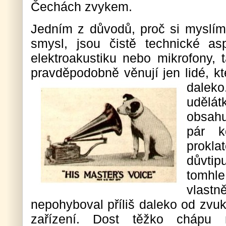
Čechách zvykem.
Jedním z důvodů, proč si myslím,
smysl, jsou čistě technické as
elektroakustiku nebo mikrofony, t
pravděpodobně věnují jen lidé, kt
daleko
udělát
obsahu
pár k
prokl
důvtip
tomhl
vlastn
nepohyboval příliš daleko od zvuk
zařízení. Dost těžko chápu m