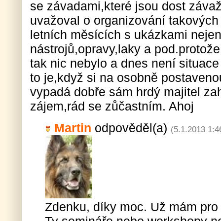
se závadami,které jsou dost záva
uvažoval o organizování takových
letních měsících s ukázkami nejen 
nástrojů,opravy,laky a pod.protož
tak nic nebylo a dnes není situace
to je,když si na osobně postavenou
vypadá dobře sám hrdý majitel zah
zájem,rád se zůčastním. Ahoj
Martin
odpověděl(a)
(5.1.2013 1:4
Zdenku, díky moc. Už mám pro 