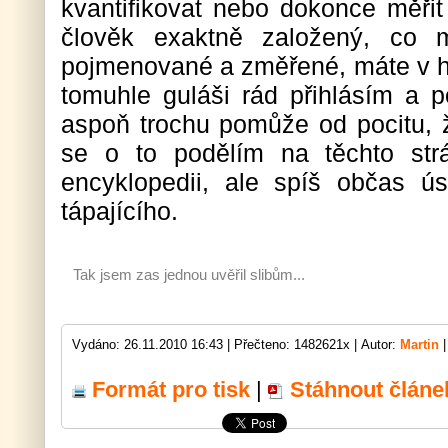
kvantifikovat nebo dokonce měřit 
člověk exaktně založený, co 
pojmenované a změřené, máte v hl
tomuhle guláši rád přihlásím a p
aspoň trochu pomůže od pocitu, 
se o to podělím na těchto str
encyklopedii, ale spíš občas ú
tápajícího.
Tak jsem zas jednou uvěřil slibům...
Vydáno: 26.11.2010 16:43 |
Přečteno: 1482621x |
Autor:
Martin
|
Formát pro tisk
|
Stáhnout článe