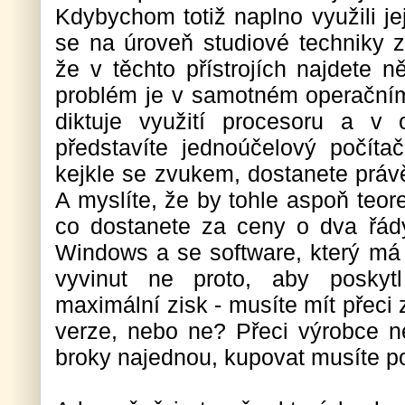
Kdybychom totiž naplno využili j
se na úroveň studiové techniky z
že v těchto přístrojích najdete n
problém je v samotném operačním
diktuje využití procesoru a v 
představíte jednoúčelový počíta
kejkle se zvukem, dostanete práv
A myslíte, že by tohle aspoň teore
co dostanete za ceny o dva řád
Windows a se software, který má 
vyvinut ne proto, aby poskyt
maximální zisk - musíte mít přeci
verze, nebo ne? Přeci výrobce ne
broky najednou, kupovat musíte po