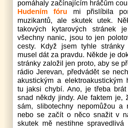
pomáhaly začínajícím hráčům count
Hudením fóru
mi přislíbila p
muzikantů, ale skutek utek. Někt
takových kytarových stránek j
všechny nanic, jsou to jen poloto
cesty. Když jsem tyhle stránky
musel dát za pravdu. Někde je dok
stránky založil jen proto, aby se 
rádio Jerevan, předvádět se nech
akustickým a elektroakustickým
tu jaksi chybí. Ano, je třeba brá
snad někdy jindy. Ale faktem je, 
sám, slibotechny nepomůžou a m
nebo se začít o něco snažit v n
skutek mě nestihne spravedlivá o