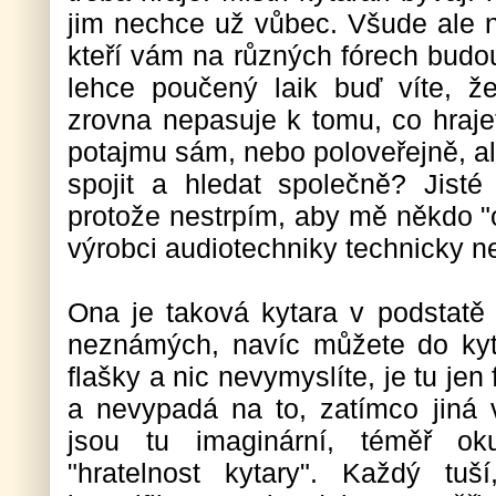
jim nechce už vůbec. Všude ale n
kteří vám na různých fórech budou
lehce poučený laik buď víte, ž
zrovna nepasuje k tomu, co hraje
potajmu sám, nebo poloveřejně, a
spojit a hledat společně? Jisté
protože nestrpím, aby mě někdo "od
výrobci audiotechniky technicky 
Ona je taková kytara v podstatě 
neznámých, navíc můžete do kyt
flašky a nic nevymyslíte, je tu jen 
a nevypadá na to, zatímco jiná 
jsou tu imaginární, téměř oku
"hratelnost kytary". Každý tu