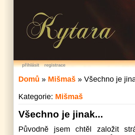
přihlásit
registrace
Domů
»
Mišmaš
»
Všechno je jina
Kategorie:
Mišmaš
Všechno je jinak...
Původně jsem chtěl založit str