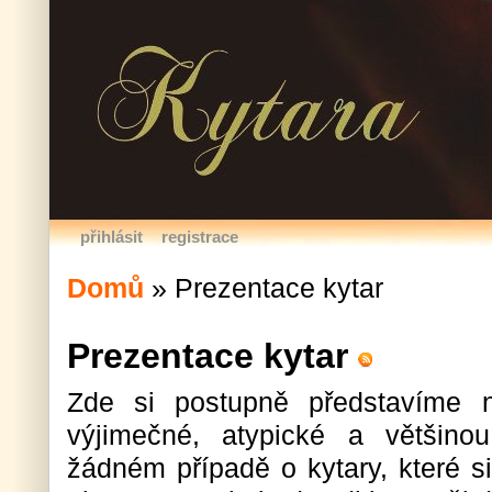
přihlásit
registrace
Domů
»
Prezentace kytar
Prezentace kytar
Zde si postupně představíme ně
výjimečné, atypické a většino
žádném případě o kytary, které si