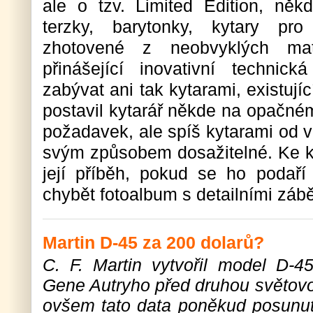
ale o tzv. Limited Edition, někd
terzky, barytonky, kytary pro
zhotovené z neobvyklých mat
přinášející inovativní techni
zabývat ani tak kytarami, existují
postavil kytarář někde na opačném
požadavek, ale spíš kytarami od v
svým způsobem dosažitelné. Ke 
její příběh, pokud se ho podaří 
chybět fotoalbum s detailními zábě
Martin D-45 za 200 dolarů?
C. F. Martin vytvořil model D-45
Gene Autryho před druhou světovo
ovšem tato data poněkud posunutá