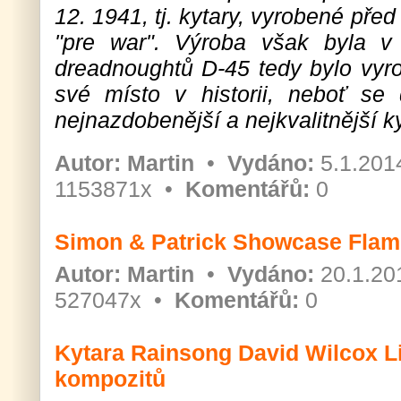
12. 1941, tj. kytary, vyrobené pře
"pre war". Výroba však byla v
dreadnoughtů D-45 tedy bylo vy
své místo v historii, neboť se
nejnazdobenější a nejkvalitnější k
Autor:
Martin
•
Vydáno:
5.1.201
1153871x •
Komentářů:
0
Simon & Patrick Showcase Flam
Autor:
Martin
•
Vydáno:
20.1.20
527047x •
Komentářů:
0
Kytara Rainsong David Wilcox Li
kompozitů