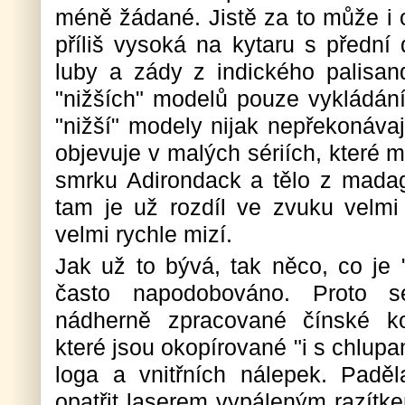
méně žádané. Jistě za to může i 
příliš vysoká na kytaru s přední
luby a zády z indického palisand
"nižších" modelů pouze vykládán
"nižší" modely nijak nepřekonáva
objevuje v malých sériích, které 
smrku Adirondack a tělo z mada
tam je už rozdíl ve zvuku velmi 
velmi rychle mizí.
Jak už to bývá, tak něco, co je 
často napodobováno. Proto se
nádherně zpracované čínské ko
které jsou okopírované "i s chlup
loga a vnitřních nálepek. Paděl
opatřit laserem vypáleným razítke