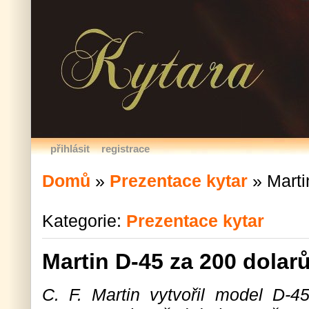
přihlásit
registrace
Domů
»
Prezentace kytar
»
Marti
Kategorie:
Prezentace kytar
Martin D-45 za 200 dolar
C. F. Martin vytvořil model D-45