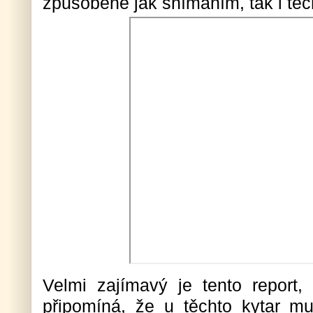
způsobené jak snímáním, tak i tec
Velmi zajímavý je tento report, 
připomíná, že u těchto kytar m