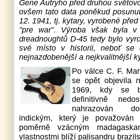
Gene Autryho před druhou světovo
ovšem tato data poněkud posunutá
12. 1941, tj. kytary, vyrobené pře
"pre war". Výroba však byla v
dreadnoughtů D-45 tedy bylo vy
své místo v historii, neboť se
nejnazdobenější a nejkvalitnější k
Po válce C. F. Mar
se opět objevila 
1969, kdy se br
definitivně ned
nahrazován do
indickým, který je považován 
poměrně vzácným madagaskar
vlastnostmi blíží palisandru braz