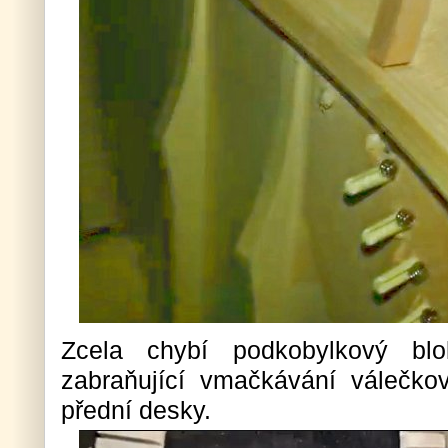
Zcela chybí podkobylkový bl
zabraňující vmačkávání válečko
přední desky.