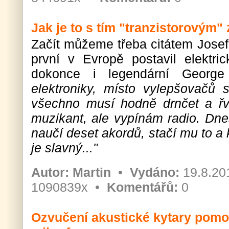
Jak je to s tím "tranzistorovým
Začít můžeme třeba citátem Josef
první v Evropě postavil elektri
dokonce i legendární George
elektroniky, místo vylepšovačů s
všechno musí hodně drnčet a řv
muzikant, ale vypínám radio. Dne
naučí deset akordů, stačí mu to a 
je slavný..."
Autor:
Martin
•
Vydáno:
19.8.20
1090839x •
Komentářů:
0
Ozvučení akustické kytary pomo