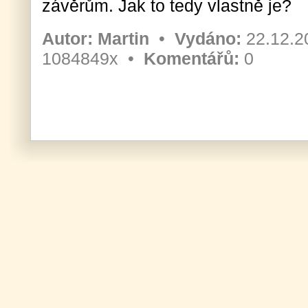
závěrům. Jak to tedy vlastně je?
Autor:
Martin
•
Vydáno:
22.12.2
1084849x •
Komentářů:
0