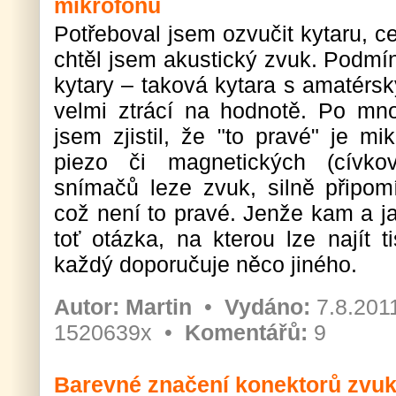
mikrofonu
Potřeboval jsem ozvučit kytaru, c
chtěl jsem akustický zvuk. Podmí
kytary – taková kytara s amatér
velmi ztrácí na hodnotě. Po m
jsem zjistil, že "to pravé" je mi
piezo či magnetických (cívko
snímačů leze zvuk, silně připomín
což není to pravé. Jenže kam a ja
toť otázka, na kterou lze najít t
každý doporučuje něco jiného.
Autor:
Martin
•
Vydáno:
7.8.201
1520639x •
Komentářů:
9
Barevné značení konektorů zvuk