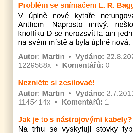
Problém se snímačem L. R. Bag
V úplně nové kytaře nefungov
Anthem. Naprosto mrtvý, nešlo
knoflíku D se nerozsvítila ani jed
na svém místě a byla úplně nová, c
Autor:
Martin
•
Vydáno:
22.8.20
1229588x •
Komentářů:
0
Nezničte si zesilovač!
Autor:
Martin
•
Vydáno:
2.7.201
1145414x •
Komentářů:
1
Jak je to s nástrojovými kabely?
Na trhu se vyskytují stovky ty