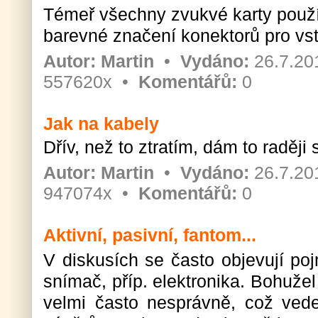
Témeř všechny zvukvé karty použí
barevné značení konektorů pro vst
Autor:
Martin
•
Vydáno:
26.7.20
557620x •
Komentářů:
0
Jak na kabely
Dřív, než to ztratím, dám to raději 
Autor:
Martin
•
Vydáno:
26.7.20
947074x •
Komentářů:
0
Aktivní, pasivní, fantom...
V diskusích se často objevují poj
snímač, příp. elektronika. Bohuže
velmi často nesprávně, což ved