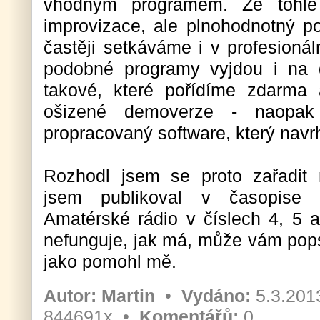
vhodným programem. Že tohle 
improvizace, ale plnohodnotný po
častěji setkáváme i v profesionál
podobné programy vyjdou i na d
takové, které pořídíme zdarma
ošizené demoverze - naopak
propracovaný software, který navrhl
Rozhodl jsem se proto zařadit 
jsem publikoval v časopise P
Amatérské rádio v číslech 4, 5
nefunguje, jak má, může vám pop
jako pomohl mě.
Autor:
Martin
•
Vydáno:
5.3.201
844691x •
Komentářů:
0