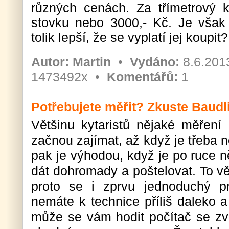
různých cenách. Za třímetrový k
stovku nebo 3000,- Kč. Je však
tolik lepší, že se vyplatí jej koupit?
Autor:
Martin
•
Vydáno:
8.6.201
1473492x •
Komentářů:
1
Potřebujete měřit? Zkuste Baudl
Většinu kytaristů nějaké měření
začnou zajímat, až když je třeba 
pak je výhodou, když je po ruce 
dát dohromady a poštelovat. To v
proto se i zprvu jednoduchý pr
nemáte k technice příliš daleko 
může se vám hodit počítač se z