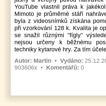
YouTube vlastnil práva k jakéko
Mimoto je průměrné stáří nahráve
byla z videosnímků získána pomoc
při vzorkování 128 k. Kvalita je o
se snažil různými "fígly" výsled
nejsou určeny k běžnému posl
techniky kytarové hry. Za tím účel
Autor:
Martin
•
Vydáno:
25.12.2
903606x •
Komentářů:
0