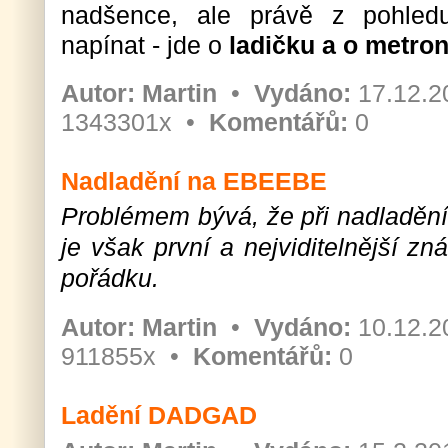
nadšence, ale právě z pohled
napínat - jde o
ladičku a o metro
Autor:
Martin
•
Vydáno:
17.12.2
1343301x •
Komentářů:
0
Nadladění na EBEEBE
Problémem bývá, že při nadladění 
je však první a nejviditelnější z
pořádku.
Autor:
Martin
•
Vydáno:
10.12.2
911855x •
Komentářů:
0
Ladění DADGAD