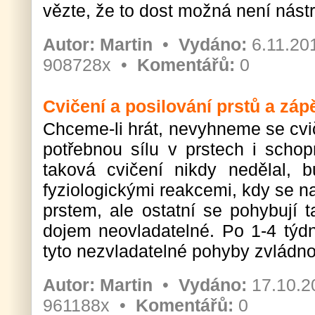
vězte, že to dost možná není nástr
Autor:
Martin
•
Vydáno:
6.11.20
908728x •
Komentářů:
0
Cvičení a posilování prstů a zápě
Chceme-li hrát, nevyhneme se cvi
potřebnou sílu v prstech i schop
taková cvičení nikdy nedělal, 
fyziologickými reakcemi, kdy se n
prstem, ale ostatní se pohybují 
dojem neovladatelné. Po 1-4 týd
tyto nezvladatelné pohyby zvládnou
Autor:
Martin
•
Vydáno:
17.10.2
961188x •
Komentářů:
0