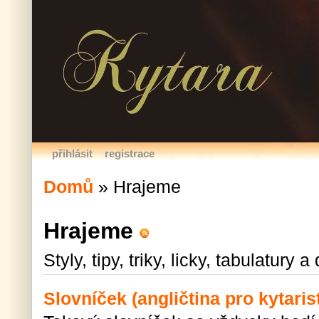
přihlásit
registrace
Domů
»
Hrajeme
Hrajeme
Styly, tipy, triky, licky, tabulatury a
Slovníček (angličtina pro kytaris