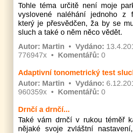
Tohle téma určitě není moje par
vyslovené naléhání jednoho z f
který je přesvědčen, ža by se muz
sluch a také o něm něco vědět.
Autor:
Martin
•
Vydáno:
13.4.20
776947x •
Komentářů:
0
Adaptivní tonometrický test slu
Autor:
Martin
•
Vydáno:
6.12.20
960359x •
Komentářů:
0
Drnčí a drnčí...
Také vám drnčí v rukou téměř k
nějaké svoje zvláštní nastavení