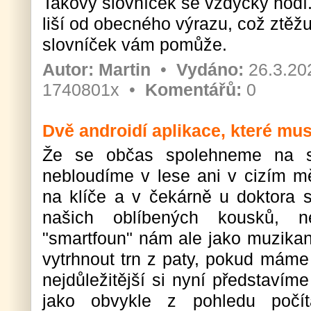
Takový slovníček se vždycky hodí
liší od obecného výrazu, což ztěžuj
slovníček vám pomůže.
Autor:
Martin
•
Vydáno:
26.3.20
1740801x •
Komentářů:
0
Dvě androidí aplikace, které mus
Že se občas spolehneme na s
nebloudíme v lese ani v cizím mě
na klíče a v čekárně u doktora 
našich oblíbených kousků, 
"smartfoun" nám ale jako muzik
vytrhnout trn z paty, pokud máme
nejdůležitější si nyní představím
jako obvykle z pohledu počít