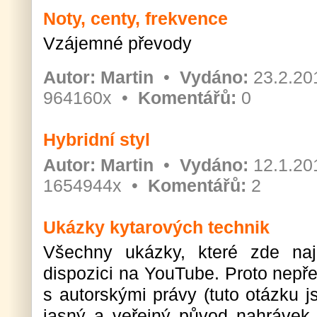
Noty, centy, frekvence
Vzájemné převody
Autor:
Martin
•
Vydáno:
23.2.20
964160x •
Komentářů:
0
Hybridní styl
Autor:
Martin
•
Vydáno:
12.1.20
1654944x •
Komentářů:
2
Ukázky kytarových technik
Všechny ukázky, které zde naj
dispozici na YouTube. Proto nepř
s autorskými právy (tuto otázku 
jasný a veřejný původ nahrávek