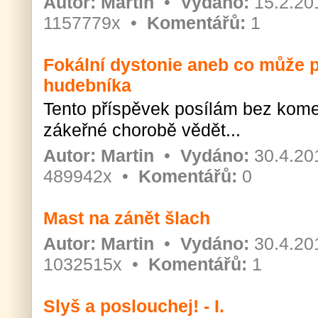
Autor:
Martin
•
Vydáno:
15.2.20
1157779x •
Komentářů:
1
Fokální dystonie aneb co může 
hudebníka
Tento příspěvek posílám bez komen
zákeřné chorobě vědět...
Autor:
Martin
•
Vydáno:
30.4.20
489942x •
Komentářů:
0
Mast na zánět šlach
Autor:
Martin
•
Vydáno:
30.4.20
1032515x •
Komentářů:
1
Slyš a poslouchej! - I.