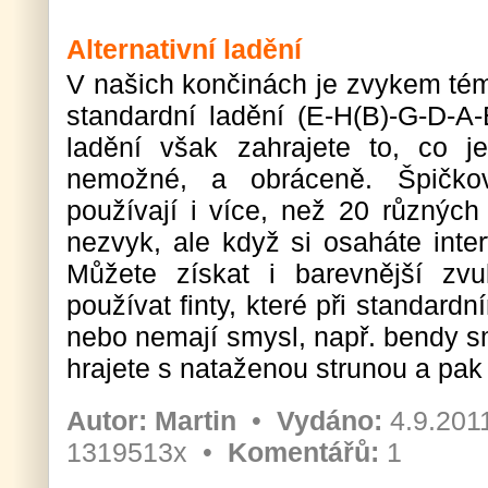
Alternativní ladění
V našich končinách je zvykem tém
standardní ladění (E-H(B)-G-D-A-
ladění však zahrajete to, co j
nemožné, a obráceně. Špičkoví 
používají i více, než 20 různých 
nezvyk, ale když si osaháte inter
Můžete získat i barevnější zvu
používat finty, které při standard
nebo nemají smysl, např. bendy sm
hrajete s nataženou strunou a pak j
Autor:
Martin
•
Vydáno:
4.9.201
1319513x •
Komentářů:
1