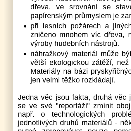
dřeva, ve srovnání se stav
papírenským průmyslem je za
při lesních požárech a jinýc
zničeno mnohem víc dřeva, n
výroby hudebních nástrojů.
náhražkový materiál může bý
větší ekologickou zátěží, než
Materiály na bázi pryskyřičný
jen velmi těžko rozkládají.
Jedna věc jsou fakta, druhá věc 
se ve své "reportáži" zmínit obo
např. o technologických probl
jednotlivých druhů materiálů - ně