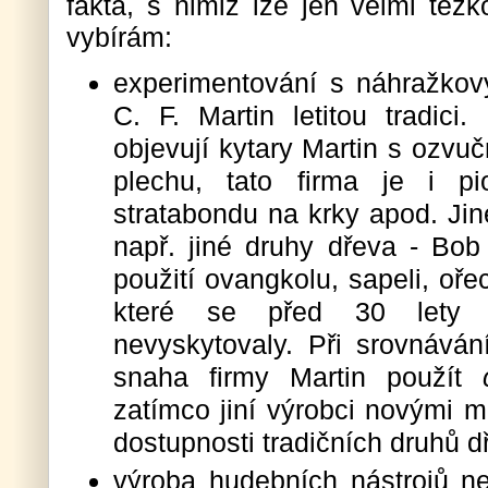
fakta, s nimiž lze jen velmi těž
vybírám:
experimentování s náhražkov
C. F. Martin letitou tradic
objevují kytary Martin s ozvu
plechu, tato firma je i pi
stratabondu na krky apod. Jiné
např. jiné druhy dřeva - Bob 
použití ovangkolu, sapeli, oře
které se před 30 lety n
nevyskytovaly. Při srovnává
snaha firmy Martin použít
zatímco jiní výrobci novými m
dostupnosti tradičních druhů d
výroba hudebních nástrojů ne