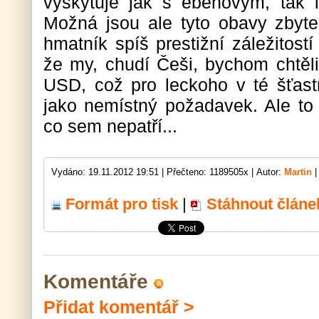
vyskytuje jak s ebenovým, tak i
Možná jsou ale tyto obavy zbyt
hmatník spíš prestižní záležitost
že my, chudí Češi, bychom chtěli
USD, což pro leckoho v té šťastn
jako nemístný požadavek. Ale t
co sem nepatří...
Vydáno: 19.11.2012 19:51 |
Přečteno: 1189505x |
Autor:
Martin
|
Formát pro tisk
|
Stáhnout článe
Komentáře
Přidat komentář >