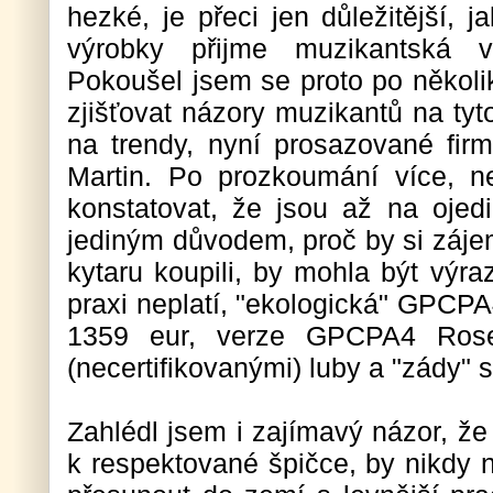
hezké, je přeci jen důležitější, j
výrobky přijme muzikantská ve
Pokoušel jsem se proto po někol
zjišťovat názory muzikantů na tyto
na trendy, nyní prosazované fir
Martin. Po prozkoumání více, n
konstatovat, že jsou až na ojed
jediným důvodem, proč by si záje
kytaru koupili, by mohla být výra
praxi neplatí, "ekologická" GPCP
1359 eur, verze GPCPA4 Rose
(necertifikovanými) luby a "zády" s
Zahlédl jsem i zajímavý názor, že 
k respektované špičce, by nikdy 