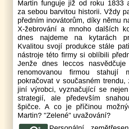
Martin funguje již od roku 1833
za sebou barvitou historii. Vždy pa
předním inovátorům, díky němu na
X-žebrování a mnoho dalších ko
dnes najdeme na kytarách pra
Kvalitou svojí produkce stále pat
nástroje této firmy si oblíbili př
Jenže dnes leccos nasvědčuje
renomovanou firmou stahují
pokračovat v současném trendu, z
jiní výrobci, vyznačující se neje
strategií, ale především snahou
špičce. A co je příčinou možný
Martin? "Zelené" uvažování?
Personální zemětřese