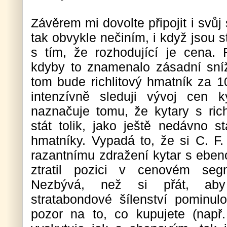
Závěrem mi dovolte připojit i svů
tak obvykle nečiním, i když jsou s
s tím, že rozhodující je cena. R
kdyby to znamenalo zásadní sní
tom bude richlitový hmatník za 
intenzívně sleduji vývoj cen 
naznačuje tomu, že kytary s ric
stát tolik, jako ještě nedávno 
hmatníky. Vypadá to, že si C. F.
razantnímu zdražení kytar s ebe
ztratil pozici v cenovém se
Nezbývá, než si přát, aby to
stratabondové šílenství pominu
pozor na to, co kupujete (nap