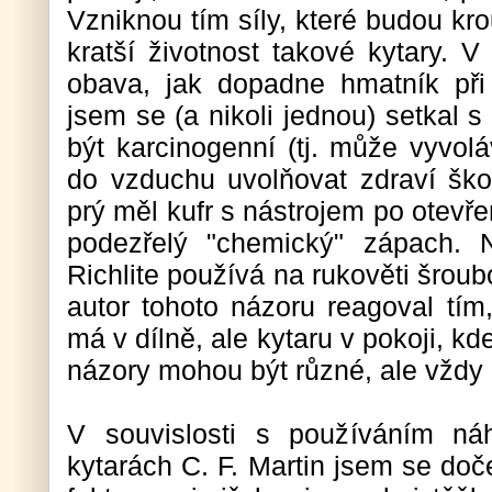
Vzniknou tím síly, které budou kr
kratší životnost takové kytary. V
obava, jak dopadne hmatník při
jsem se (a nikoli jednou) setkal 
být karcinogenní (tj. může vyvol
do vzduchu uvolňovat zdraví škod
prý měl kufr s nástrojem po otevře
podezřelý "chemický" zápach. 
Richlite používá na rukověti šroub
autor tohoto názoru reagoval tím
má v dílně, ale kytaru v pokoji, kde 
názory mohou být různé, ale vždy 
V souvislosti s používáním ná
kytarách C. F. Martin jsem se doč