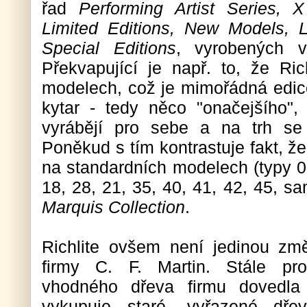
řad
Performing Artist Series, X
Limited Editions, New Models, Li
Special Editions
, vyrobených 
Překvapující je např. to, že R
modelech, což je mimořádná edic
kytar - tedy něco "onačejšího"
vyrábějí pro sebe a na trh se
Poněkud s tím kontrastuje fakt, ž
na standardních modelech (typy 0
18, 28, 21, 35, 40, 41, 42, 45, s
Marquis Collection
.
Richlite ovšem není jedinou změ
firmy C. F. Martin. Stále prob
vhodného dřeva firmu dovedl
vykupuje staré, vyřazené dře