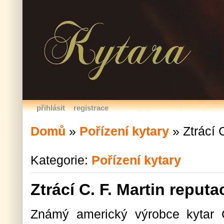
přihlásit
registrace
Domů
»
Pořízení kytary
»
Ztrácí 
Kategorie:
Pořízení kytary
Ztrácí C. F. Martin reputa
Známý americký výrobce kytar 