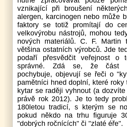
nutné zpracovávat pouze pomal
vznikající při broušení někter
alergen, karcinogen nebo může bý
faktory se totiž promítají do c
velkovýrobu nástrojů, mohou tedy
nových materiálů. C. F. Martin t
většina ostatních výrobců. Jde tedy
podaří přesvědčit veřejnost o 
správné. Zdá se, že část ve
pochybuje, objevují se řeči o "k
pamětníci hned doplní, které roky
kytar se raději vyhnout (a dozvíte
právě rok 2012). Je to tedy prob
180letou tradicí, s kterým se no
pokud někdo na trhu figuruje 30
"dobrých ročnících" či "zlaté éře".