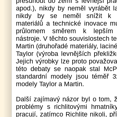
přesunout do zemí s levnější pra
apod.), nikdy by neměl vyrábět l
nikdy by se neměl snížit k p
materiálů a technické inovace m
průlomem směrem k lepším 
nástroje. V těchto souvislostech te
Martin (druhořadé materiály, lacin
Taylor (výroba levnějších překli
Jejich výrobky lze proto považov
této debaty se naopak stal McP
standardní modely jsou téměř 3
modely Taylor a Martin.
Další zajímavý názor byl o tom, ž
problémy s richlitovými hmatník
pracují, zatímco Richlite nikoli, př