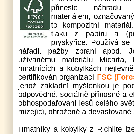
přineslo náhradu 
materiálem, označovaným
to kompozitní materiá
tlaku z papíru a (pr
pryskyřice. Používá se 
nářadí, pažby zbraní apod. J
užívanému materiálu Micarta, 
hmatnících a kobylkách nejlevnějš
certifikován organizací
FSC (Fore
jehož základní myšlenkou je po
odpovědné, sociálně přínosné a 
obhospodařování lesů celého svět
mizející, ohrožené a devastované 
Hmatníky a kobylky z Richlite lze