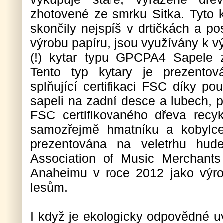
zhotovené ze smrku Sitka. Tyto k
skončily nejspíš v drtičkách a po
výrobu papíru, jsou využívány k 
(!) kytar typu GPCPA4 Sapele z
Tento typ kytary je prezento
splňující certifikaci FSC díky pou
sapeli na zadní desce a lubech, 
FSC certifikovaného dřeva recy
samozřejmě hmatníku a kobylce 
prezentována na veletrhu hude
Association of Music Merchant
Anaheimu v roce 2012 jako výro
lesům.
I když je ekologicky odpovědné 