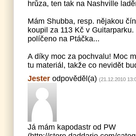
hrůza, ten tak na Nashville ladě
Mám Shubba, resp. nějakou číns
koupil za 113 Kč v Guitarparku
políčeno na Ptáčka...
A díky moc za pochvalu! Moc mě
tu materiál, takže co nevidět b
Jester
odpověděl(a)
(21.12.2010 13:
Já mám kapodastr od PW
(http://store.daddario.com/cat