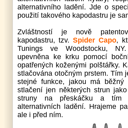
alternativního ladění. Jde o speci
použití takového kapodastru je 
Zvláštností je nově patentov
kapodastru, tzv.
Spider Capo
, k
Tunings ve Woodstocku, NY.
upevněna ke krku pomocí boční
opatřených koženými polštářky. K
stlačována otočným prstem. Tím 
stejné funkce, jakou má běžný k
stlačení jen některých strun jak
struny na přeskáčku a tím 
alternativních ladění. Hrajeme p
ale i před ním.