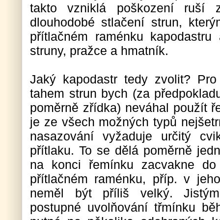
takto vzniklá poškození ruší 
dlouhodobé stlačení strun, kte
přítlačném raménku kapodastru 
struny, pražce a hmatník.
Jaký kapodastr tedy zvolit? Pr
tahem strun bych (za předpokladu
poměrně zřídka) neváhal použít ř
je ze všech možných typů nejšetrn
nasazování vyžaduje určitý cvi
přítlaku. To se dělá poměrně jed
na konci řemínku zacvakne do 
přítlačném raménku, příp. v jeho
neměl být příliš velký. Jist
postupné uvolňování třmínku bě