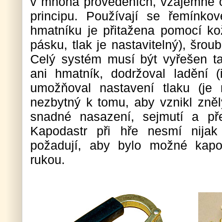
v mnoha provedeních, vzájemně 
principu. Používají se řemínkové
hmatníku je přitažena pomocí k
pásku, tlak je nastavitelný), šro
Celý systém musí být vyřešen t
ani hmatník, dodržoval ladění (i
umožňoval nastavení tlaku (je 
nezbytný k tomu, aby vznikl znělý
snadné nasazení, sejmutí a pře
Kapodastr při hře nesmí nijak 
požadují, aby bylo možné kapo
rukou.