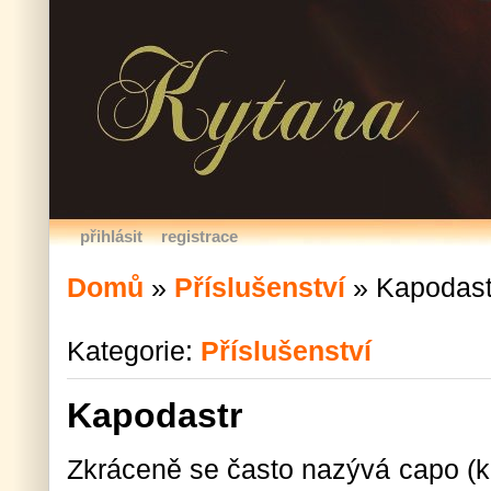
přihlásit
registrace
Domů
»
Příslušenství
»
Kapodast
Kategorie:
Příslušenství
Kapodastr
Zkráceně se často nazývá capo (k