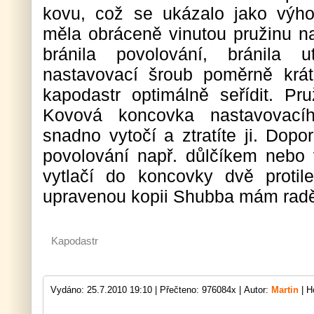
kovu, což se ukázalo jako výh
měla obráceně vinutou pružinu na
bránila povolování, bránila 
nastavovací šroub poměrně krá
kapodastr optimálně seřídit. Pru
Kovová koncovka nastavovac
snadno vytočí a ztratíte ji. Doporuč
povolování např. důlčíkem nebo 
vytlačí do koncovky dvě protil
upravenou kopii Shubba mám raději
Kapodastr
Vydáno: 25.7.2010 19:10 |
Přečteno: 976084x |
Autor:
Martin
| H