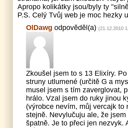
Apropo kolikátky jsou/byly ty "silně
P.S. Celý Tvůj web je moc hezky u
OlDawg
odpověděl(a)
(21.12.2010 1
Zkoušel jsem to s 13 Elixíry. Po
struny utlumené (určitě G a mysl
musel jsem s tím zaverglovat, pa
hrálo. Vzal jsem do ruky jinou k
(výrobce nevím, můj vercajk to 
stejně. Nevylučuju ale, že jse
špatně. Je to přeci jen nezvyk. 