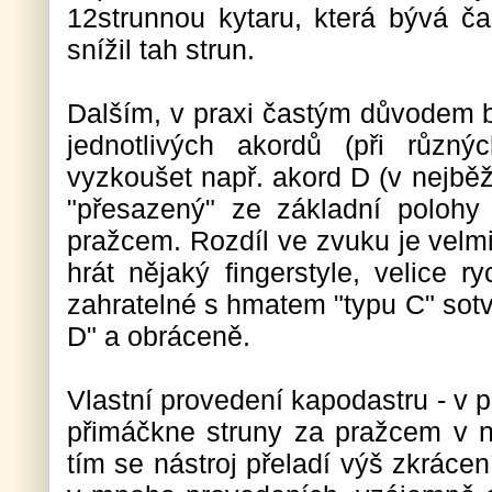
12strunnou kytaru, která bývá č
snížil tah strun.
Dalším, v praxi častým důvodem b
jednotlivých akordů (při různ
vyzkoušet např. akord D (v nejbě
"přesazený" ze základní poloh
pražcem. Rozdíl ve zvuku je velm
hrát nějaký fingerstyle, velice ry
zahratelné s hmatem "typu C" sot
D" a obráceně.
Vlastní provedení kapodastru - v p
přimáčkne struny za pražcem v n
tím se nástroj přeladí výš zkráce