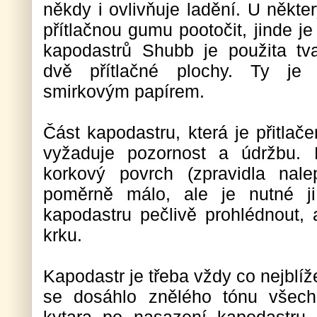
někdy i ovlivňuje ladění. U někt
přítlačnou gumu pootočit, jinde je
kapodastrů Shubb je použita tva
dvě přítlačné plochy. Ty je
smirkovým papírem.
Část kapodastru, která je přitlač
vyžaduje pozornost a údržbu.
korkový povrch (zpravidla nal
poměrně málo, ale je nutné j
kapodastru pečlivě prohlédnout,
krku.
Kapodastr je třeba vždy co nejblíž
se dosáhlo znělého tónu všec