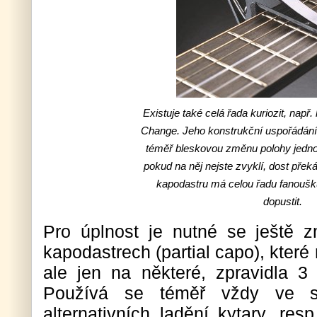
Existuje také celá řada kuriozit, např
Change. Jeho konstrukční uspořádán
téměř bleskovou změnu polohy jednou
pokud na něj nejste zvyklí, dost překá
kapodastru má celou řadu fanoušků,
dopustit.
Pro úplnost je nutné se ještě zm
kapodastrech (partial capo), které
ale jen na některé, zpravidla 3 
Používá se téměř vždy ve sp
alternativních ladění kytary, re