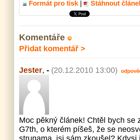
Formát pro tisk
|
Stáhnout článe
Komentáře
Přidat komentář >
Jester
,
-
(20.12.2010 13:00)
odpově
Moc pěkný článek! Chtěl bych se z
G7th, o kterém píšeš, že se neosv
strunama, jsi sám zkoušel? Kdysi js