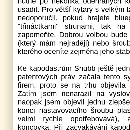
nutné po několika odehraných k
usadit. Pro větší kytary s velkým 
nedoporučil, pokud hrajete blu
"třináctkami" strunami, tak n
zapomeňte. Dobrou volbou bude
(který mám nejraději) nebo šrou
kterého oceníte zejména jeho stabi
Ke kapodastrům Shubb ještě jed
patentových práv začala tento s
firem, proto se na trhu objevila 
Zatím jsem nenarazil na vyslo
naopak jsem objevil jednu zlepše
konci nastavovacího šroubu plas
velmi rychle opotřebovává), 
koncovka. Při zacvakávání kapod