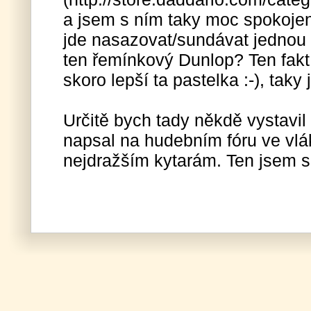
a jsem s ním taky moc spokojen
jde nasazovat/sundávat jednou 
ten řemínkový Dunlop? Ten fakt 
skoro lepší ta pastelka :-), taky 
Určitě bych tady někdě vystavil 
napsal na hudebním fóru ve v
nejdražším kytarám. Ten jsem si 