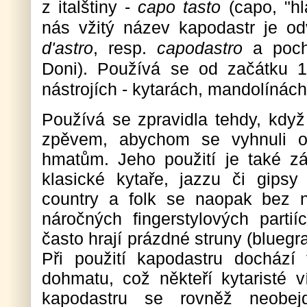
z italštiny -
capo tasto
(capo, "hl
nás vžitý název kapodastr je o
d'astro
, resp.
capodastro
a poch
Doni). Používá se od začátku 1
nástrojích - kytarách, mandolínách
Používá se zpravidla tehdy, když 
zpěvem, abychom se vyhnuli o
hmatům. Jeho použití je také zá
klasické kytaře, jazzu či gipsy
country a folk se naopak bez 
náročných fingerstylových parti
často hrají prázdné struny (bluegr
Při použití kapodastru dochází
dohmatu, což někteří kytaristé v
kapodastru se rovněž neobe