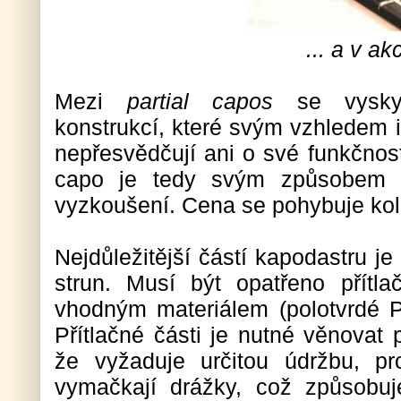
... a v akc
Mezi
partial capos
se vyskyt
konstrukcí, které svým vzhledem i 
nepřesvědčují ani o své funkčnosti
capo je tedy svým způsobem vý
vyzkoušení. Cena se pohybuje ko
Nejdůležitější částí kapodastru j
strun. Musí být opatřeno přítl
vhodným materiálem (polotvrdé PV
Přítlačné části je nutné věnovat 
že vyžaduje určitou údržbu, p
vymačkají drážky, což způsobu