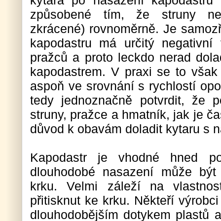
kytara po nasazení kapodastru 
způsobené tím, že struny nej
zkrácené) rovnoměrně. Je samozř
kapodastru má určitý negativní v
pražců a proto leckdo nerad dol
kapodastrem. V praxi se to však
aspoň ve srovnání s rychlostí opo
tedy jednoznačně potvrdit, že p
struny, pražce a hmatník, jak je ča
důvod k obavám doladit kytaru s
Kapodastr je vhodné hned po 
dlouhodobé nasazení může být 
krku. Velmi záleží na vlastnos
přitisknut ke krku. Někteří výrobc
dlouhodobějším dotykem plastů a 