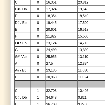
C
0
16,351
20,812
C# / Db
0
17,324
19,643
D
0
18,354
18,540
D# / Eb
0
19,445
17,500
E
0
20,601
16,518
F
0
21,827
15,590
F# / Gb
0
23,124
14,716
G
0
24,499
13,890
G# / Ab
0
25,956
13,110
A
0
27,5
12,374
A# / Bb
0
29,135
11,680
H
0
30,868
11,024
C
1
32,703
10,405
C# / Db
1
34,648
9,821
D
1
36,708
9,270