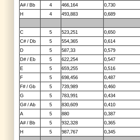
A# / Bb
4
466,164
0,730
H
4
493,883
0,689
C
5
523,251
0,650
C# / Db
5
554,365
0,614
D
5
587,33
0,579
D# / Eb
5
622,254
0,547
E
5
659,255
0,516
F
5
698,456
0,487
F# / Gb
5
739,989
0,460
G
5
783,991
0,434
G# / Ab
5
830,609
0,410
A
5
880
0,387
A# / Bb
5
932,328
0,365
H
5
987,767
0,345