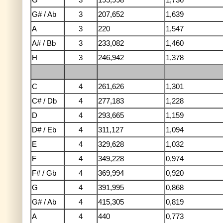
G# / Ab
3
207,652
1,639
A
3
220
1,547
A# / Bb
3
233,082
1,460
H
3
246,942
1,378
C
4
261,626
1,301
C# / Db
4
277,183
1,228
D
4
293,665
1,159
D# / Eb
4
311,127
1,094
E
4
329,628
1,032
F
4
349,228
0,974
F# / Gb
4
369,994
0,920
G
4
391,995
0,868
G# / Ab
4
415,305
0,819
A
4
440
0,773