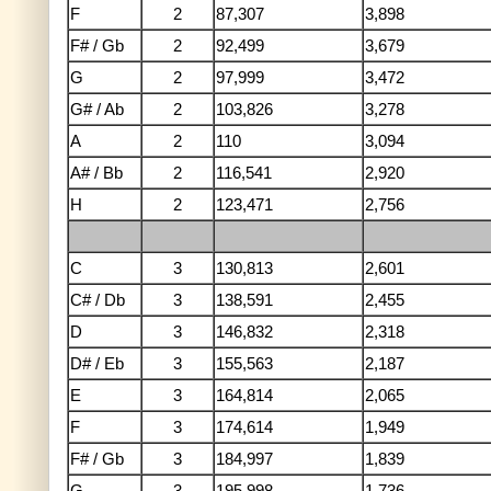
F
2
87,307
3,898
F# / Gb
2
92,499
3,679
G
2
97,999
3,472
G# / Ab
2
103,826
3,278
A
2
110
3,094
A# / Bb
2
116,541
2,920
H
2
123,471
2,756
C
3
130,813
2,601
C# / Db
3
138,591
2,455
D
3
146,832
2,318
D# / Eb
3
155,563
2,187
E
3
164,814
2,065
F
3
174,614
1,949
F# / Gb
3
184,997
1,839
G
3
195,998
1,736