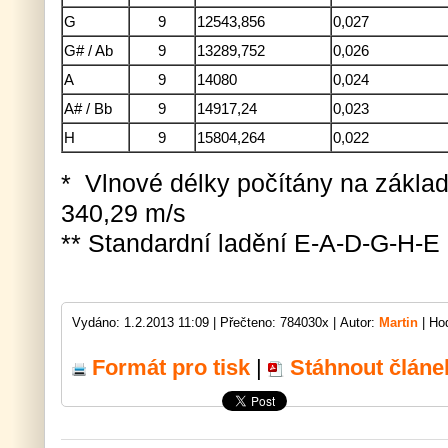
G
9
12543,856
0,027
G# / Ab
9
13289,752
0,026
A
9
14080
0,024
A# / Bb
9
14917,24
0,023
H
9
15804,264
0,022
* Vlnové délky počítány na základ
340,29 m/s
** Standardní ladění E-A-D-G-H-E
Vydáno: 1.2.2013 11:09 |
Přečteno: 784030x |
Autor:
Martin
| Ho
Formát pro tisk
|
Stáhnout článe