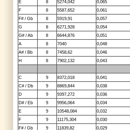
E
8
5274,042
0,065
F
8
5587,652
0,061
F# / Gb
8
5919,91
0,057
G
8
6271,928
0,054
G# / Ab
8
6644,876
0,051
A
8
7040
0,048
A# / Bb
8
7458,62
0,046
H
8
7902,132
0,043
C
9
8372,018
0,041
C# / Db
9
8869,844
0,038
D
9
9397,272
0,036
D# / Eb
9
9956,064
0,034
E
9
10548,084
0,032
F
9
11175,304
0,030
F# / Gb
9
11839,82
0,029