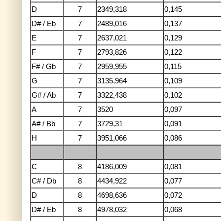
D
7
2349,318
0,145
D# / Eb
7
2489,016
0,137
E
7
2637,021
0,129
F
7
2793,826
0,122
F# / Gb
7
2959,955
0,115
G
7
3135,964
0,109
G# / Ab
7
3322,438
0,102
A
7
3520
0,097
A# / Bb
7
3729,31
0,091
H
7
3951,066
0,086
C
8
4186,009
0,081
C# / Db
8
4434,922
0,077
D
8
4698,636
0,072
D# / Eb
8
4978,032
0,068