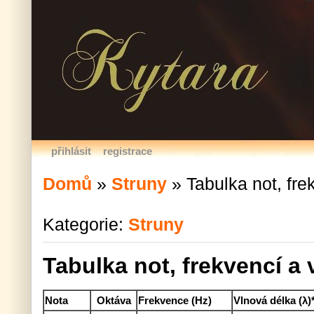
přihlásit
registrace
Domů
»
Struny
»
Tabulka not, fre
Kategorie:
Struny
Tabulka not, frekvencí a
Nota
Oktáva
Frekvence (Hz)
Vlnová délka (λ)