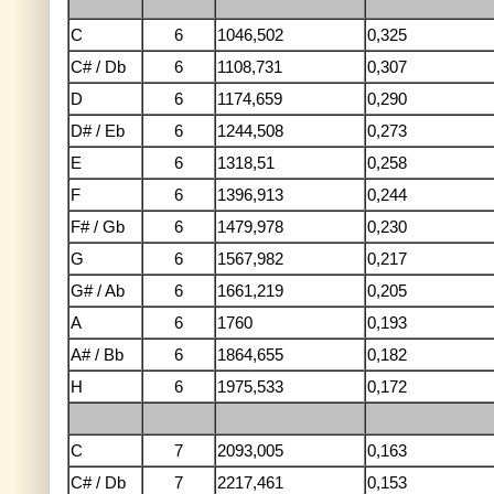
C
6
1046,502
0,325
C# / Db
6
1108,731
0,307
D
6
1174,659
0,290
D# / Eb
6
1244,508
0,273
E
6
1318,51
0,258
F
6
1396,913
0,244
F# / Gb
6
1479,978
0,230
G
6
1567,982
0,217
G# / Ab
6
1661,219
0,205
A
6
1760
0,193
A# / Bb
6
1864,655
0,182
H
6
1975,533
0,172
C
7
2093,005
0,163
C# / Db
7
2217,461
0,153