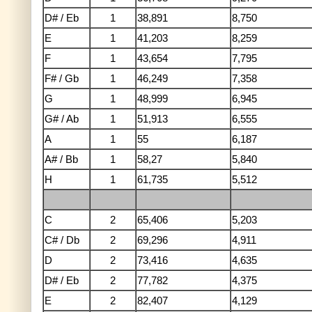
D# / Eb
1
38,891
8,750
E
1
41,203
8,259
F
1
43,654
7,795
F# / Gb
1
46,249
7,358
G
1
48,999
6,945
G# / Ab
1
51,913
6,555
A
1
55
6,187
A# / Bb
1
58,27
5,840
H
1
61,735
5,512
C
2
65,406
5,203
C# / Db
2
69,296
4,911
D
2
73,416
4,635
D# / Eb
2
77,782
4,375
E
2
82,407
4,129