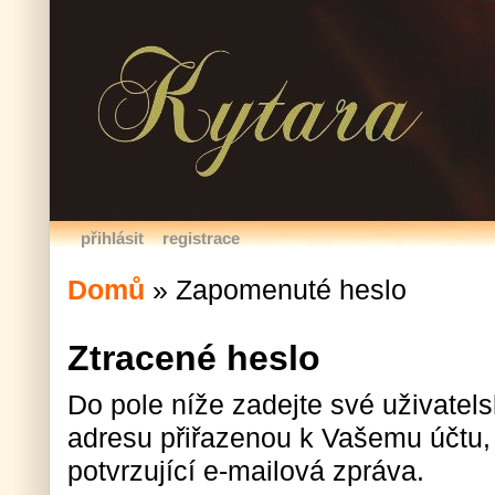
přihlásit
registrace
Domů
»
Zapomenuté heslo
Ztracené heslo
Do pole níže zadejte své uživatel
adresu přiřazenou k Vašemu účtu,
potvrzující e-mailová zpráva.