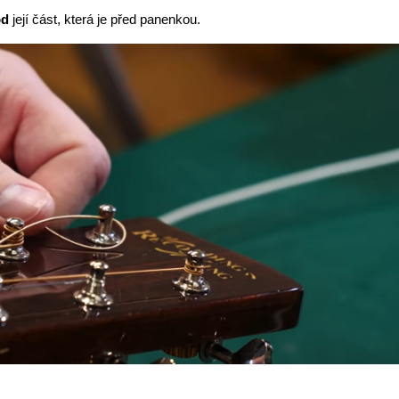
od
její část, která je před panenkou.