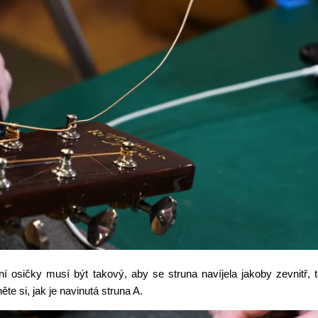
í osičky musí být takový, aby se struna navíjela jakoby zevnitř, 
te si, jak je navinutá struna A.