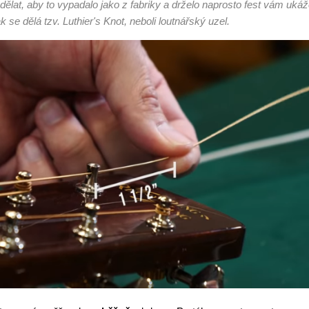
 udělat, aby to vypadalo jako z fabriky a drželo naprosto fest vám uká
k se dělá tzv. Luthier's Knot, neboli loutnářský uzel.