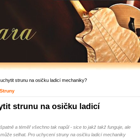
uchytit strunu na osičku ladicí mechaniky?
Struny
tit strunu na osičku ladicí
patně a téměř všechno tak napůl - sice to jakž takž funguje, ale
 může selhat. Pro uchycení struny na osičku ladicí mechaniky