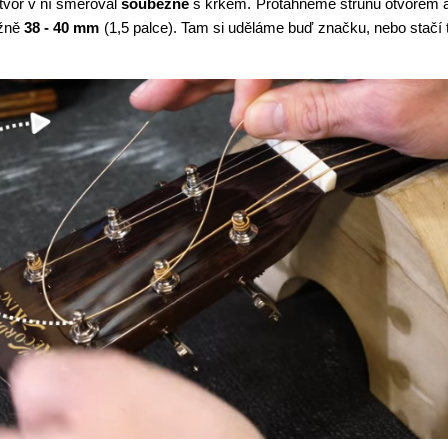
tvor v ní směřoval
souběžně
s krkem. Protáhneme strunu otvorem 
ižně
38 - 40 mm
(1,5 palce). Tam si uděláme buď značku, nebo stačí