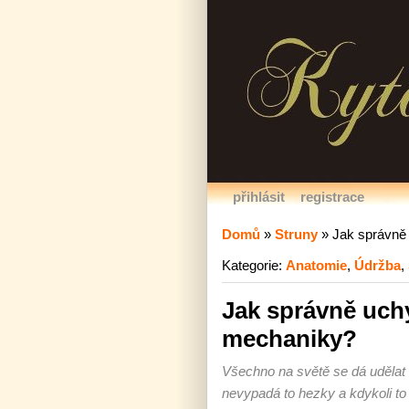
přihlásit
registrace
Domů
»
Struny
»
Jak správně 
Kategorie:
Anatomie
,
Údržba
,
Jak správně uchy
mechaniky?
Všechno na světě se dá udělat š
nevypadá to hezky a kdykoli to