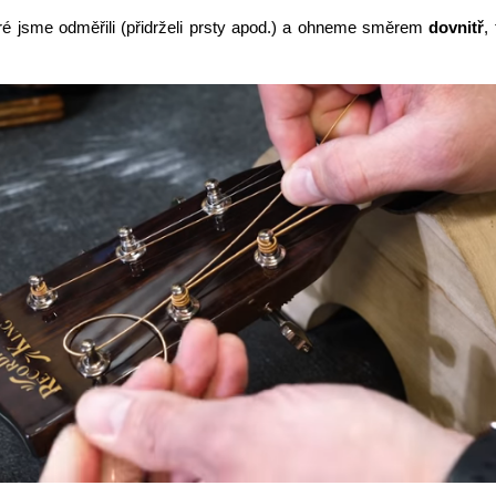
é jsme odměřili (přidrželi prsty apod.) a ohneme směrem
dovnitř
, 