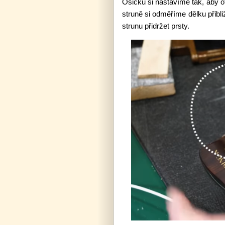
Osičku si nastavíme tak, aby o
struně si odměříme dělku přibl
strunu přidržet prsty.