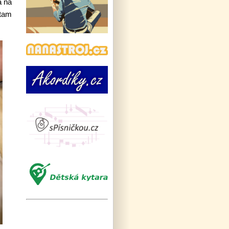
a na
 tam