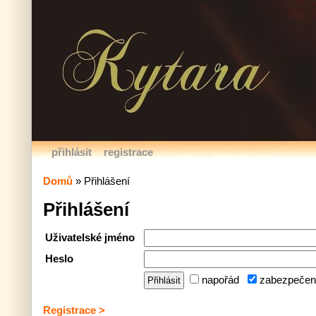
přihlásit
registrace
Domů
»
Přihlášení
Přihlášení
Uživatelské jméno
Heslo
napořád
zabezpečen
Registrace >